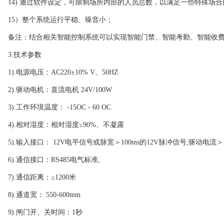
14) 通过软件设定，可限制场所内部的人员总数，以满足一些特殊场合
15）整个系统运行平稳、噪音小；
备注：结合相关智能控制系统可以实现智能门禁、智能考勤、智能收
3.技术参数
1).电源电压：AC220±10% V、50HZ
2).驱动电机：直流电机 24V/100W
3).工作环境温度： -15OC - 60 OC
4).相对湿度：相对湿度≤90%、不凝露
5).输入接口： 12V电平信号或脉宽＞100ms的12V脉冲信号,驱动电流＞
6).通信接口：RS485电气标准,
7).通信距离：≤1200米
8).通道宽： 550-600mm
9).闸门开、关时间：1秒