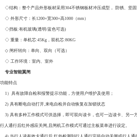
◇结构：整个产品外形板材采用304不锈钢板材冲压成型， 防锈、坚
◇ 外形尺寸：长1200×宽300×高1000（mm）
◇挡板:有机玻璃(透明/蓝色可选)
◇ 重量：单机芯:45Kg，双机芯:80KG
◇ 闸杆转向：单向、双向（可选）
◇ 工作环境：室内、室外
专业智能翼闸
功能特点
1）具有故障自检和报警提示功能，方便用户维护及使用；
2) 具有断电自动打开,来电自检并自动恢复在加锁状态
3) 具有多种工作模式可供选择，即可双向读卡，也可一边读卡、另一
行人通行后红外感应关闸,且闸机工作模式可通过主板菜单进行设定。
4) 当行人读有效卡通行后,红外检测到行人通行完毕自动关闸或行人通行