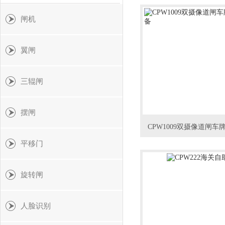
闸机
翼闸
三辊闸
摆闸
CPW1009双摄像道闸
平移门
旋转闸
人脸识别