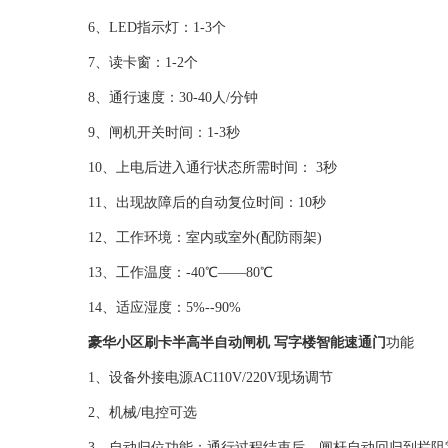
6、LED指示灯：1-3个
7、读卡窗：1-2个
8、通行速度：30-40人/分钟
9、闸机开关时间：1-3秒
10、上电后进入通行状态所需时间： 3秒
11、出现故障后的自动复位时间：10秒
12、工作环境：室内或室外(配防雨架)
13、工作温度：-40℃——80℃
14、适应湿度：5%--90%
豪华小区刷卡半高半自动闸机 写字楼智能速通门
功能
1、设备外接电源AC110V/220V现场调节
2、机械/电控可选
3、自动归位功能：通行过程结束后，闸杆自动回归到拦阻