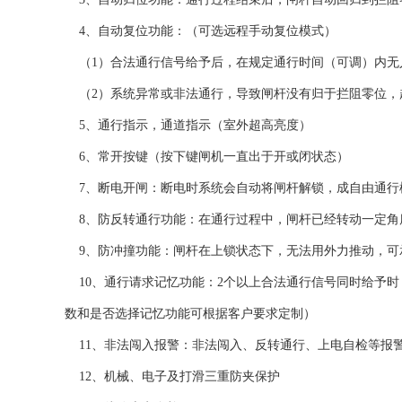
4、自动复位功能：（可选远程手动复位模式）
（1）合法通行信号给予后，在规定通行时间（可调）内无
（2）系统异常或非法通行，导致闸杆没有归于拦阻零位，
5、通行指示，通道指示（室外超高亮度）
6、常开按键（按下键闸机一直出于开或闭状态）
7、断电开闸：断电时系统会自动将闸杆解锁，成自由通行
8、防反转通行功能：在通行过程中，闸杆已经转动一定角
9、防冲撞功能：闸杆在上锁状态下，无法用外力推动，可
10、通行请求记忆功能：2个以上合法通行信号同时给予时
数和是否选择记忆功能可根据客户要求定制）
11、非法闯入报警：非法闯入、反转通行、上电自检等报
12、机械、电子及打滑三重防夹保护