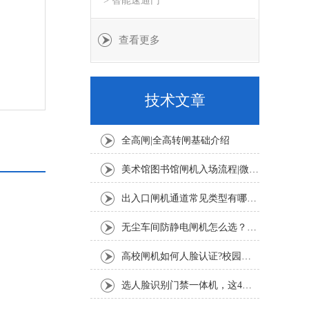
> 智能速通门
查看更多
技术文章
全高闸|全高转闸基础介绍
美术馆图书馆闸机入场流程|微信公众号预约+人脸扫码登记教程
出入口闸机通道常见类型有哪些？摆闸、翼闸、三辊闸适用场景详解
无尘车间防静电闸机怎么选？半导体 SMT 车间 ESD 闸机选型要点
高校闸机如何人脸认证?校园人脸识别通行完整流程
选人脸识别门禁一体机，这4个核心指标一定要看！