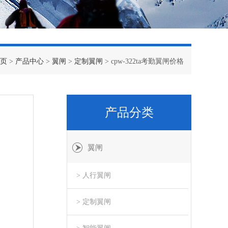
页
>
产品中心
>
翼闸
>
定制翼闸
> cpw-322ta考勤翼闸价格
产品分类
翼闸
> 人行翼闸
> 定制翼闸