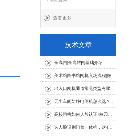
> 智能翼闸
查看更多
技术文章
全高闸|全高转闸基础介绍
美术馆图书馆闸机入场流程|微信公众号预约+人脸扫码登记教程
出入口闸机通道常见类型有哪些？摆闸、翼闸、三辊闸适用场景详解
无尘车间防静电闸机怎么选？半导体 SMT 车间 ESD 闸机选型要点
高校闸机如何人脸认证?校园人脸识别通行完整流程
选人脸识别门禁一体机，这4个核心指标一定要看！