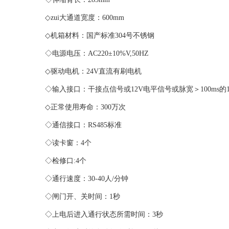
◇zui大通道宽度：600mm
◇机箱材料：国产标准304号不锈钢
◇电源电压：AC220±10%V,50HZ
◇驱动电机：24V直流有刷电机
◇输入接口：干接点信号或12V电平信号或脉宽＞100ms的1
◇正常使用寿命：300万次
◇通信接口：RS485标准
◇读卡窗：4个
◇检修口:4个
◇通行速度：30-40人/分钟
◇闸门开、关时间：1秒
◇上电后进入通行状态所需时间：3秒