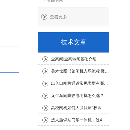
> 智能翼闸
查看更多
技术文章
全高闸|全高转闸基础介绍
美术馆图书馆闸机入场流程|微信公众号预约+人脸扫码登记教程
出入口闸机通道常见类型有哪些？摆闸、翼闸、三辊闸适用场景详解
无尘车间防静电闸机怎么选？半导体 SMT 车间 ESD 闸机选型要点
高校闸机如何人脸认证?校园人脸识别通行完整流程
选人脸识别门禁一体机，这4个核心指标一定要看！