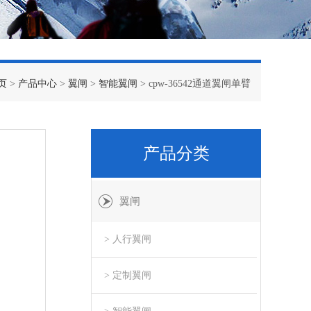
页
>
产品中心
>
翼闸
>
智能翼闸
> cpw-36542通道翼闸单臂
产品分类
翼闸
> 人行翼闸
> 定制翼闸