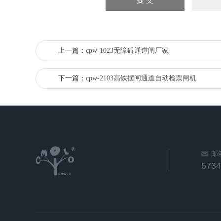
上一篇：
cpw-1023无障碍通道闸厂家
下一篇：
cpw-2103高铁摆闸通道自动检票闸机
邮
673