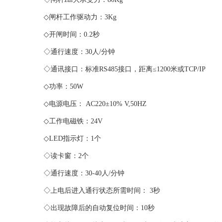
◇闸杆工作驱动力：3Kg
◇开闸时间：0.2秒
◇通行速度：30人/分钟
◇通讯接口：标准RS485接口，距离≤1200米或TCP/IP
◇功率：50W
◇电源电压： AC220±10% V,50HZ
◇工作电磁铁：24V
◇LED指示灯：1个
◇读卡窗：2个
◇通行速度：30-40人/分钟
◇上电后进入通行状态所需时间： 3秒
◇出现故障后的自动复位时间：10秒