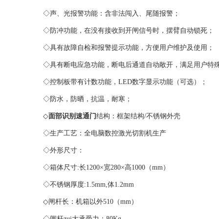
◇声、光报警功能：含非法闯入、尾随报警；
◇防冲功能，在没有接收到开闸信号时，摆臂自动锁死；
◇具有故障自检和报警提示功能，方便用户维护及使用；
◇具有断电应急功能，断电后通道自动敞开，满足用户特殊
◇控制板带有计数功能，LED数字显示功能（可选）；
◇防水，防晒，抗温，耐寒；
◇
面部识别速通门
结构：框架结构/不锈钢外壳
◇生产工艺：全电脑数控激光切割机生产
◇外形尺寸：
◇箱体尺寸:长1200×宽280×高1000（mm）
◇不锈钢厚度:1.5mm,体1.2mm
◇闸杆长：机箱以外510（mm）
◇闸杆zui大承受力：80Kg