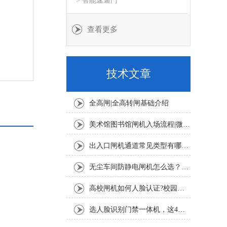
> 智能速通门
查看更多
技术文章
全高闸|全高转闸基础介绍
美术馆图书馆闸机入场流程|微信公众号预约+人脸扫码登记教程
出入口闸机通道常见类型有哪些？摆闸、翼闸、三辊闸适用场景详解
无尘车间防静电闸机怎么选？半导体 SMT 车间 ESD 闸机选型要点
高校闸机如何人脸认证?校园人脸识别通行完整流程
选人脸识别门禁一体机，这4个核心指标一定要看！