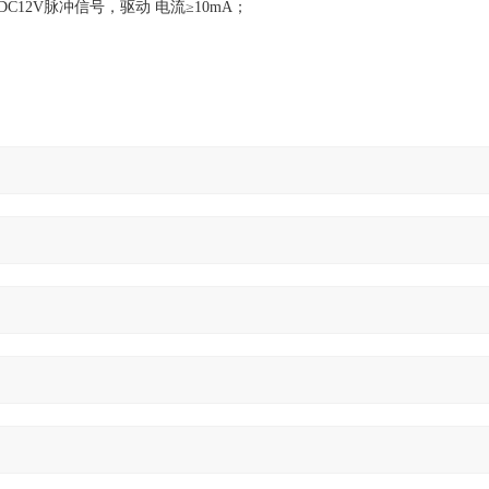
C12V脉冲信号，驱动 电流≥10mA；