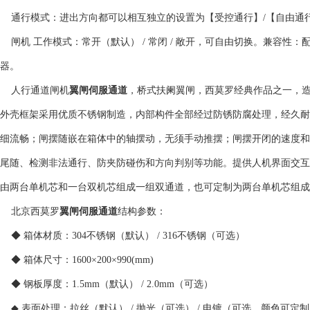
通行模式：进出方向都可以相互独立的设置为【受控通行】/【自由通行
闸机 工作模式：常开（默认） / 常闭 / 敞开，可自由切换。兼容
器。
人行通道闸机
翼闸伺服通道
，桥式扶阑翼闸，西莫罗经典作品之一，造
外壳框架采用优质不锈钢制造，内部构件全部经过防锈防腐处理，经久耐
细流畅；闸摆随嵌在箱体中的轴摆动，无须手动推摆；闸摆开闭的速度和
尾随、检测非法通行、防夹防碰伤和方向判别等功能。提供人机界面交互
由两台单机芯和一台双机芯组成一组双通道，也可定制为两台单机芯组成
北京西莫罗
翼闸伺服通道
结构参数：
◆ 箱体材质：304不锈钢（默认） / 316不锈钢（可选）
◆ 箱体尺寸：1600×200×990(mm)
◆ 钢板厚度：1.5mm（默认） / 2.0mm（可选）
◆ 表面处理：拉丝（默认） / 抛光（可选） / 电镀（可选，颜色可定制