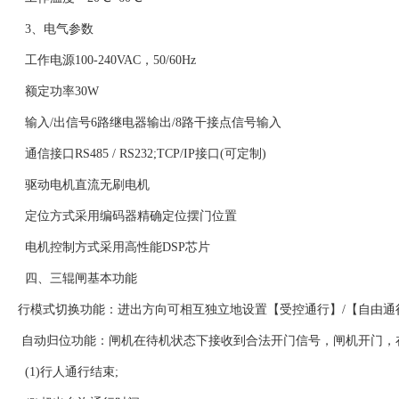
3、电气参数
工作电源100-240VAC，50/60Hz
额定功率30W
输入/出信号6路继电器输出/8路干接点信号输入
通信接口RS485 / RS232;TCP/IP接口(可定制)
驱动电机直流无刷电机
定位方式采用编码器精确定位摆门位置
电机控制方式采用高性能DSP芯片
四、三辊闸基本功能
行模式切换功能：进出方向可相互独立地设置【受控通行】/【自由通行
自动归位功能：闸机在待机状态下接收到合法开门信号，闸机开门，在
(1)行人通行结束;