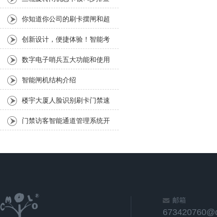
+日常维护技巧，通行效率拉
你知道你公司的刷卡摆闸和超
满!
市里的摆闸有什么不同吗？
创新设计，便捷体验！智能考
勤门禁闸机，让考勤管理变得
数字电子哨兵五大功能和使用
更简单
流程
智能闸机结构介绍
楼宇大厦人脸识别刷卡门禁速
通门功能
门禁访客智能通道管理系统开
启智慧管理模式
邮箱
673420760@