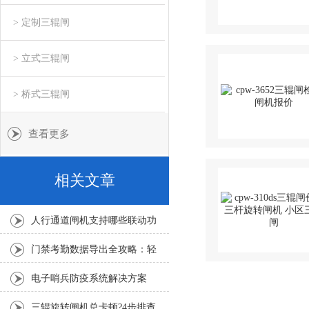
> 定制三辊闸
> 立式三辊闸
> 桥式三辊闸
查看更多
相关文章
人行通道闸机支持哪些联动功
能
门禁考勤数据导出全攻略：轻
松掌握每一步
电子哨兵防疫系统解决方案
三辊旋转闸机总卡顿?4步排查