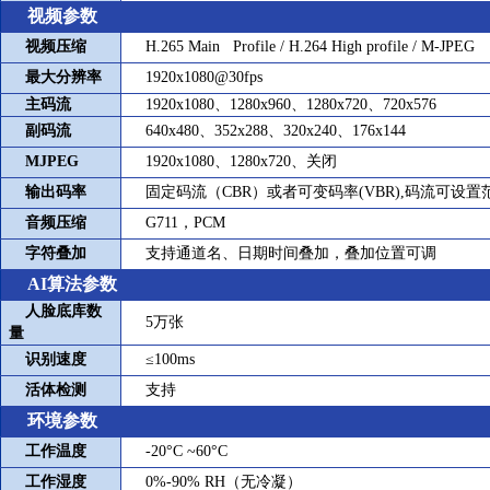
视频参数
视频压缩
H.265 Main Profile / H.264 High profile / M-JPEG
最大分辨率
1920x1080@30fps
主码流
1920x1080
、
1280x960
、
1280x720
、
720x576
副码流
640x480
、
352x288
、
320x240
、
176x144
MJPEG
1920x1080
、
1280x720
、关闭
输出码率
固定码流（
CBR
）或者可变码率
(VBR),
码流可设置
音频压缩
G711
，
PCM
字符叠加
支持通道名、日期时间叠加，叠加位置可调
AI
算法参数
人脸底库数
5
万张
量
识别速度
≤100ms
活体检测
支持
环境参数
工作温度
-20°C ~60°C
工作湿度
0%-90% RH
（无冷凝）