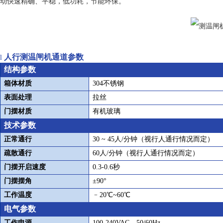
动快速精确、平稳，低功耗，节能环保。
人行测温闸机通道
参数
l
结构参数
箱体材质
304
不锈钢
表面处理
拉丝
门摆材质
有机玻璃
技术参数
正常通行
30 ~ 45
人
/
分钟（视行人通行情况而定）
疏散通行
60
人
/
分钟（视行人通行情况而定）
门摆开启速度
0.3-0.6
秒
门摆摆角
±
90
°
工作温度
﹣
20
℃
~60
℃
电气参数
工作电源
100-240VAC
，
50/60Hz