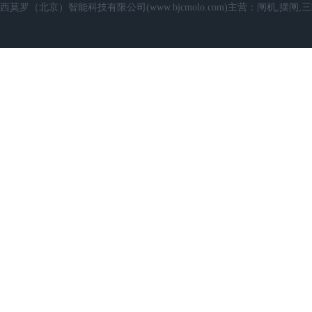
西莫罗（北京）智能科技有限公司(www.bjcmolo.com)主营：闸机,摆闸,