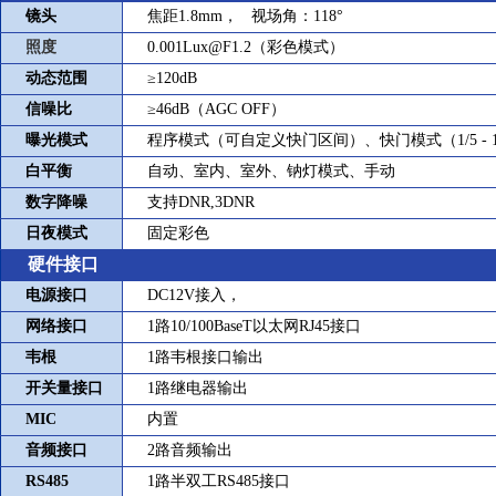
镜头
焦距
1.8mm
， 视场角：
118
°
照度
0.001Lux@F1.2
（彩色模式）
动态范围
≥
120dB
信噪比
≥
46dB
（
AGC OFF
）
曝光模式
程序模式（可自定义快门区间）、快门模式（
1/5 - 
白平衡
自动、室内、室外、钠灯模式、手动
数字降噪
支持
DNR,3DNR
日夜模式
固定彩色
硬件接口
电源接口
DC12V
接入，
网络接口
1
路
10/100BaseT
以太网
RJ45
接口
韦根
1
路韦根接口输出
开关量接口
1
路继电器输出
MIC
内置
音频接口
2
路音频输出
RS485
1
路半双工
RS485
接口