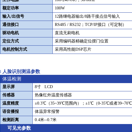
额定功率
100W
输入
/
出信号
12
路继电器输出
/8
路干接点信号输入
通信接口
RS485 / RS232
；
TCP/IP
接口（可定制）
驱动电机
直流无刷电机
定位方式
采用编码器精确定位摆门位置
电机控制方式
采用高性能
DSP
芯片
人脸识别测温参数
l
体温检测
显示屏
8
寸
LCD
传感器
热像红外温度传感器
温度精度
±
0.3
℃（
35~39
℃范围内）；±
1
℃（
0-35
℃或者
39~70
℃
语音播报
体温异常报警
检测距离
0.4
米
--0.7
米
可见光参数