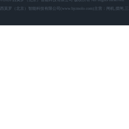
西莫罗（北京）智能科技有限公司(www.bjcmolo.com)主营：闸机,摆闸,