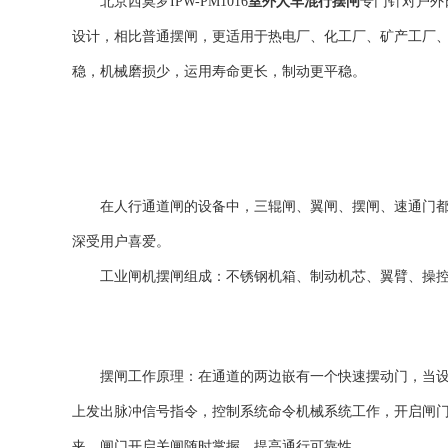
北京西莫罗IPW-PM1016
室外人车混行摆闸
专门针对户外
设计，相比普通摆闸，更适用于热电厂、化工厂、矿产工厂
稳，机械磨损少，运用寿命更长，制动更平稳。
在人行通道闸的设备中，三辊闸、翼闸、摆闸、速通门都是
深受用户喜爱。
工业闸机摆闸组成：不锈钢机箱、制动机芯、翼臂、操控
摆闸工作原理：在通道的两边嵌有一个快速摆动门，当设备
上发出脉冲信号指令，控制系统命令机械系统工作，开启闸
夹，闸门开启关闸随时掌握，提高通行可靠性。