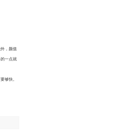
能外，颜值
要的一点就
度要够快。