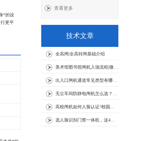
查看更多
身*的设
运行更平
技术文章
全高闸|全高转闸基础介绍
美术馆图书馆闸机入场流程|微信公众号预约+人脸扫码登记教程
出入口闸机通道常见类型有哪些？摆闸、翼闸、三辊闸适用场景详解
无尘车间防静电闸机怎么选？半导体 SMT 车间 ESD 闸机选型要点
高校闸机如何人脸认证?校园人脸识别通行完整流程
选人脸识别门禁一体机，这4个核心指标一定要看！