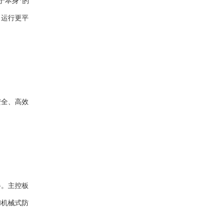
于本身*的
，运行更平
安全、高效
碍。主控板
和机械式防