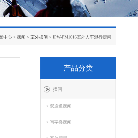
品中心
>
摆闸
>
室外摆闸
> IPW-PM1016室外人车混行摆闸
产品分类
摆闸
> 双通道摆闸
> 写字楼摆闸