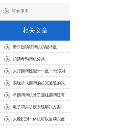
查看更多
相关文章
游乐园场馆闸机功能特点
门禁考勤闸机分类
人行摆闸性能十一点 一张表格
说明不同
实现桥式摆闸的超宽通道的限
制因素有哪些？
单摆闸闸机除了圆柱摆闸还有
桥式摆闸
电子哨兵防疫系统解决方案
人脸识别一体机可以当读头使