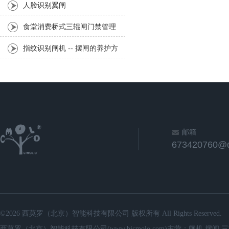
用吗
人脸识别翼闸
食堂消费桥式三辊闸门禁管理
系统
指纹识别闸机 -- 摆闸的养护方
法
邮箱
673420760@
©2026 西莫罗（北京）智能科技有限公司 版权所有 All Rights Reserved.
西莫罗（北京）智能科技有限公司(www.bjcmolo.com)主营：闸机,摆闸,