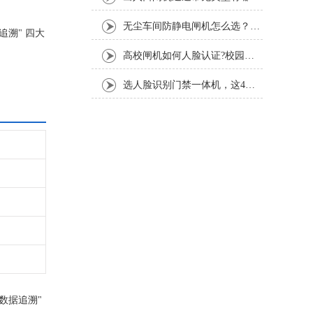
无尘车间防静电闸机怎么选？半导体 SMT 车间 ESD 闸机选型要点
溯" 四大
高校闸机如何人脸认证?校园人脸识别通行完整流程
选人脸识别门禁一体机，这4个核心指标一定要看！
数据追溯"