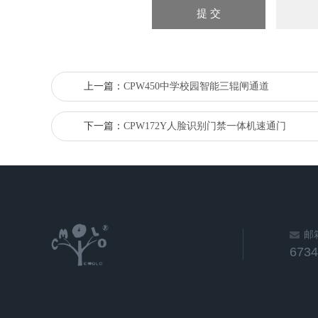
上一篇：
CPW450中学校园智能三辊闸通道
下一篇：
CPW172Y人脸识别门禁一体机速通门
邮
673