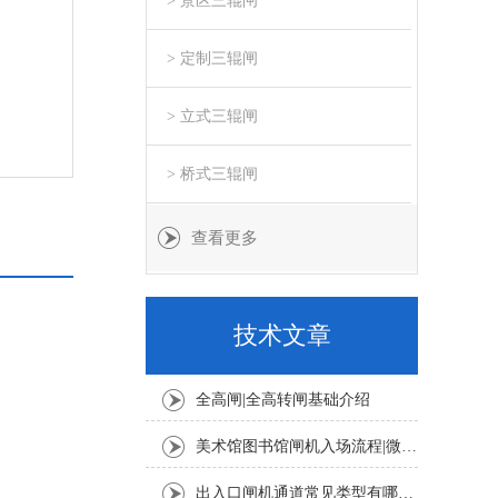
> 景区三辊闸
> 定制三辊闸
> 立式三辊闸
> 桥式三辊闸
查看更多
技术文章
全高闸|全高转闸基础介绍
美术馆图书馆闸机入场流程|微信公众号预约+人脸扫码登记教程
出入口闸机通道常见类型有哪些？摆闸、翼闸、三辊闸适用场景详解