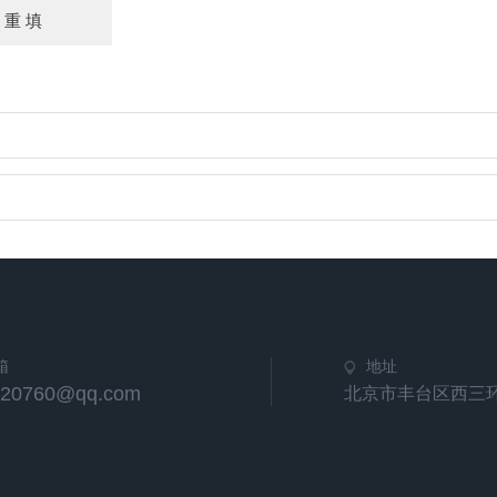
箱
地址
420760@qq.com
北京市丰台区西三