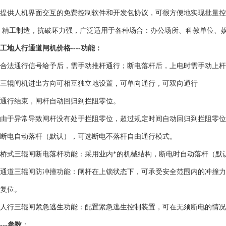
提供人机界面交互的免费控制软件和开发包协议，可很方便地实现批量控
精工制造，抗破坏力强，广泛适用于各种场合：办公场所、科教单位、
工地人行通道闸机价格
----功能：
合法通行信号给予后，需手动推杆通行；断电落杆后，上电时需手动上杆
三辊闸机进出方向可相互独立地设置，可单向通行，可双向通行
通行结束，闸杆自动回归到拦阻零位。
由于异常导致闸杆没有处于拦阻零位，超过规定时间自动回归到拦阻零位
断电自动落杆（默认），可选断电不落杆自由通行模式。
桥式三辊闸断电落杆功能：采用业内*的机械结构，断电时自动落杆（默
通道三辊闸防冲撞功能：闸杆在上锁状态下，可承受安全范围内的冲撞力
复位。
人行三辊闸紧急逃生功能：配置紧急逃生控制装置，可在无须断电的情况
---参数
：