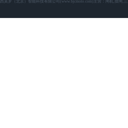
西莫罗（北京）智能科技有限公司(www.bjcmolo.com)主营：闸机,摆闸,