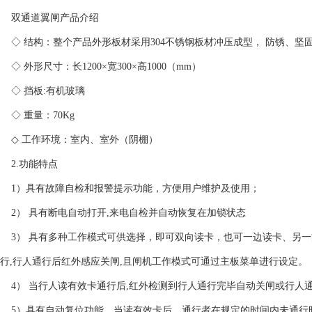
双通道翼闸产品介绍
◇ 结构：整个产品外形板材采用304不锈钢板材冲压成型， 防锈、坚
◇ 外形尺寸：长1200×宽300×高1000（mm）
◇ 挡板:有机玻璃
◇ 重量：70Kg
◇ 工作环境：室内、室外（阴棚）
2.功能特点
1）具有故障自检和报警提示功能，方便用户维护及使用；
2） 具有断电自动打开,来电自检并自动恢复在加锁状态
3） 具有多种工作模式可供选择，即可双向读卡，也可一边读卡、另一
行,行人通行后红外感应关闸,且闸机工作模式可通过主板菜单进行设定。
4） 当行人读有效卡通行后,红外检测到行人通行完毕自动关闸或行人通行
5）具有自动复位功能。当读有效卡后，通行者在规定的时间内未通行