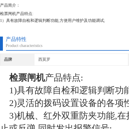
产品简介：
检票闸机产品特点:
1）具有故障自检和逻辑判断功能,方便用户维护及功能调试;
2）灵活的拨码设置设备的各项性能,多达几十种;
3）机械、红外双重防夹功能,在挡臂复位的过程中遇阻时,自动停止或反弹
产品特性
4）多种模式报警功能,含非法闯入、反闯入、尾随、通行超时报警等;
Product characteristics
5）防冲功能,在没有接收到开闸信号时,挡臂自动锁死;
6）反向
品牌
西莫罗
检票闸机
产品特点:
1)具有故障自检和逻辑判断功能
2)灵活的拨码设置设备的各项性
3)机械、红外双重防夹功能,在
止或反弹,同时发出报警信号;