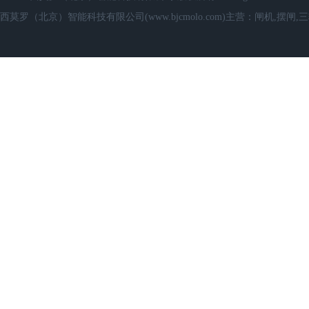
西莫罗（北京）智能科技有限公司(www.bjcmolo.com)主营：闸机,摆闸,