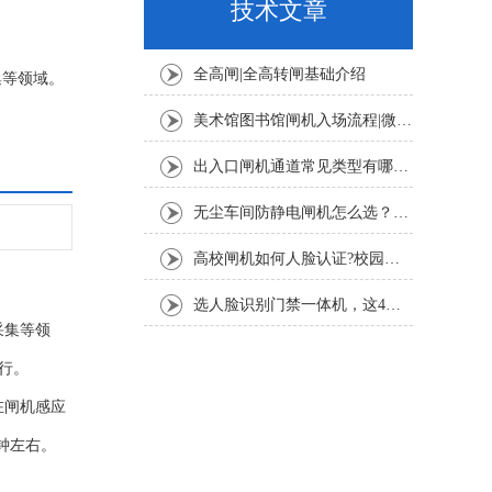
技术文章
全高闸|全高转闸基础介绍
集等领域。
行。
美术馆图书馆闸机入场流程|微信公众号预约+人脸扫码登记教程
出入口闸机通道常见类型有哪些？摆闸、翼闸、三辊闸适用场景详解
无尘车间防静电闸机怎么选？半导体 SMT 车间 ESD 闸机选型要点
高校闸机如何人脸认证?校园人脸识别通行完整流程
选人脸识别门禁一体机，这4个核心指标一定要看！
采集等领
行。
在闸机感应
钟左右。