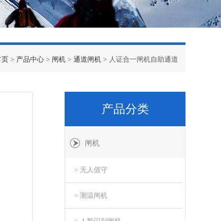
首页
>
产品中心
>
闸机
>
通道闸机
> 人证合一闸机自助通道
产品分类
闸机
> 无人值守
> 测温闸机