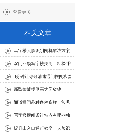
查看更多
相关文章
写字楼人脸识别闸机解决方案
双门互锁写字楼摆闸，轻松“拦
截”不速之客！
3分钟让你分清速通门摆闸和普
通摆闸的区别
新型智能摆闸高大又省钱
通道摆闸品种多种多样，常见
的这三种你知道吗?
写字楼摆闸设计特点有哪些独
到之处？
提升出入口通行效率：人脸识