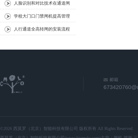
别测温闸机通道在人流密集场
人脸识别和对比技术在通道闸
所的实战应用
机的应用
学校大门口门禁闸机提高管理
水平
人行通道全高转闸的安装流程
邮箱
673420760@
©2026 西莫罗（北京）智能科技有限公司 版权所有 All Rights Reserved.
西莫罗（北京）智能科技有限公司(www.bjcmolo.com)主营：闸机,摆闸,