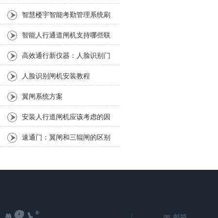
闸的好坏呢？
智慧楼宇智能考勤管理系统刷
卡、人脸无感识别解决方案
智能人行通道闸机支持哪些联
动功能
高效通行新仪器：人脸识别门
禁一体机的优势
人脸识别闸机安装教程
翼闸系统方案
安装人行道闸机应该考虑的因
素
速通门：翼闸和三辊闸的区别
邮箱