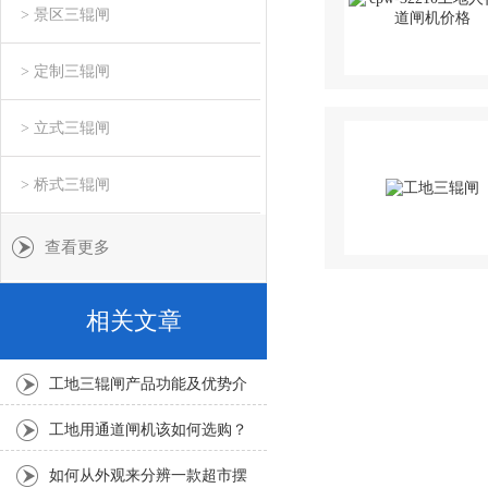
> 景区三辊闸
> 定制三辊闸
> 立式三辊闸
> 桥式三辊闸
查看更多
相关文章
工地三辊闸产品功能及优势介
绍
工地用通道闸机该如何选购？
如何从外观来分辨一款超市摆