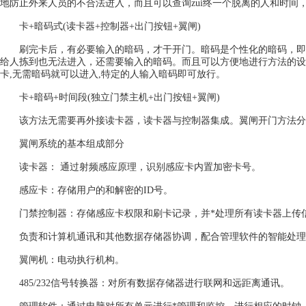
地防止外来人员的不合法进入，而且可以查询zui终一个脱离的人和时间
卡+暗码式(读卡器+控制器+出门按钮+翼闸)
刷完卡后，有必要输入的暗码，才干开门。暗码是个性化的暗码，即
给人拣到也无法进入，还需要输入的暗码。而且可以方便地进行方法的设置
卡,无需暗码就可以进入,特定的人输入暗码即可放行。
卡+暗码+时间段(独立门禁主机+出门按钮+翼闸)
该方法无需要再外接读卡器，读卡器与控制器集成。翼闸开门方法分为：
翼闸系统的基本组成部分
读卡器： 通过射频感应原理，识别感应卡内置加密卡号。
感应卡：存储用户的和解密的ID号。
门禁控制器：存储感应卡权限和刷卡记录，并*处理所有读卡器上传
负责和计算机通讯和其他数据存储器协调，配合管理软件的智能处理
翼闸机：电动执行机构。
485/232信号转换器：对所有数据存储器进行联网和远距离通讯。