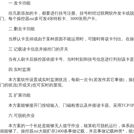
一.发卡功能
但凡新添加的卡，都要进行挂号注册。挂号时经过联网软件发卡或脱
门。每个操控器zui多可发4张特权卡、3000张用户卡。
二.删去卡功能
当辨认卡丢掉或由于某种原因不能运用时，可随时将该卡刊出。在操
三.记载读卡信息并操控门的开关
当有人刷卡后操控器依据卡号、当时时刻和挂号信息进行判别该卡是
四.实时监测
本方案软件设置成实时监测状况，每刷一次卡(若发作其它事做)，操
门的状况(开或关)也可实时的显现。
五.扩展功能
本方案能够接开门按钮输入、门磁检查以及外接读卡器。采用TCP/I
六.可脱机作业
本方案的一个长处是能够无人值守作业，核算机可脱机运行，体系由
就能够了。操控器zui大能贮存2400条事做记载，并且事做记载种类*，