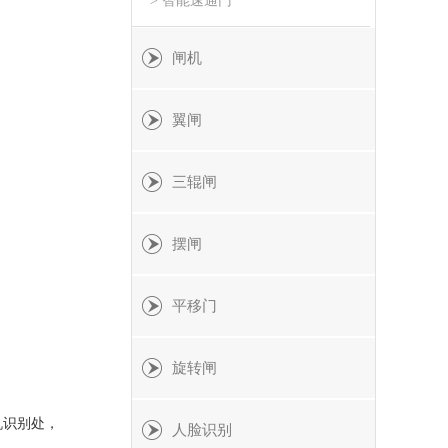
> 智能速通门
闸机
翼闸
三辊闸
摆闸
平移门
旋转闸
机识别处，
人脸识别