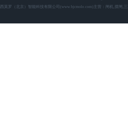
西莫罗（北京）智能科技有限公司(www.bjcmolo.com)主营：闸机,摆闸,