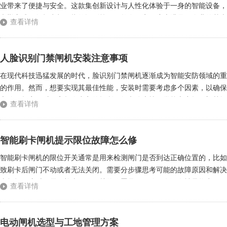
业带来了便捷与安全。这款集创新设计与人性化体验于一身的智能设备，
考勤方式，如打卡机、指纹识别等，虽然在一定程度上满足了企业的基本
查看详情
智能禁闸机，则通过采用先进的生物识别技术、物联网技术和云计算技术，
人脸识别门禁闸机安装注意事项
在现代科技迅猛发展的时代，脸识别门禁闸机逐渐成为智能安防领域的重
的作用。然而，想要实现其最佳性能，安装时需要考虑多个因素，以确保
和使用频率。对于高频次出入的场所，如办公大楼、学校和商场，门禁闸
查看详情
的区域进行安装，因为这些因素可能会影响识别效果。此外，门禁闸机的高
智能刷卡闸机提示限位故障怎么修
智能刷卡闸机的限位开关通常是用来检测闸门是否到达正确位置的，比如
致刷卡后闸门不动或者无法关闭。需要分步骤思考可能的故障原因和解决
者损坏。这时候需要检查限位开关的位置是否正确，有没有被异物卡住，
查看详情
部分的问题。通道闸机在运行过程中可能会因为长期使用导致部件磨损，或
电动闸机选型与工地管理方案