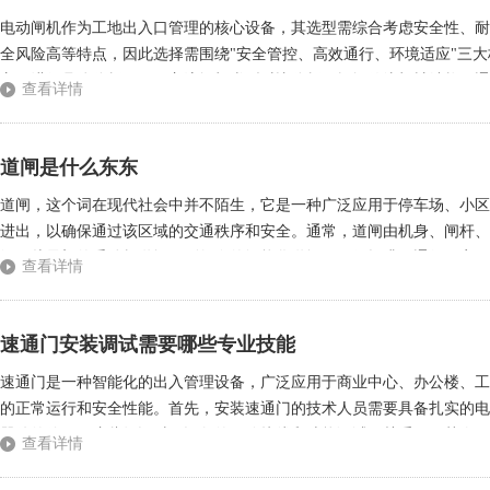
电动闸机作为工地出入口管理的核心设备，其选型需综合考虑安全性、耐
全风险高等特点，因此选择需围绕"安全管控、高效通行、环境适应"三
方面进行具体分析。一、主流闸机类型对比分析三辊闸传统机械结构，通行
查看详情
通行效率低(平均6-8秒/人)无自动复位功能适用场景：临时工地短期使用，
道闸是什么东东
道闸，这个词在现代社会中并不陌生，它是一种广泛应用于停车场、小区
进出，以确保通过该区域的交通秩序和安全。通常，道闸由机身、闸杆、
级，从最初的手动杆道闸，到如今的智能化道闸，不仅提升了通行效率，
查看详情
它的出现不仅方便了车主停车，也使得车位的管理变得更加高效。车主在进
速通门安装调试需要哪些专业技能
速通门是一种智能化的出入管理设备，广泛应用于商业中心、办公楼、工
的正常运行和安全性能。首先，安装速通门的技术人员需要具备扎实的电
器件的使用。这些知识对于设备的正确接线和功能调试至关重要。其次，
查看详情
设备的各个组成部分，如门体、驱动装置、传感器、控制系统等，并掌握其