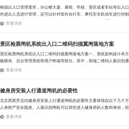
根据出入口管理需求，办公楼大厦、展馆、学校、景区或者车站等出入口
对进出人员进行管理，还可以针对室外自行车、摩托车非机动车进行控制
式，大大提升公共场所的管理水平。那么我们说的现代化速通门在不同场
查看详情
办公楼出入口管理访客考勤，可以实现一人一卡授权通行，有效的防止了替
景区检票闸机系统出入口二维码扫描翼闸落地方案
景区检票闸机系统出入口二维码扫描翼闸落地方案一、系统架构设计本方
输模块、后台管理系统和用户终端等部分。其中，前端二维码人脸识别通
集的信息实时传输到后台管理系统，后台管理系统对信息进行处理、存储
查看详情
选型1.前端出入口识别闸机：选择具有防撞防水防夹三防能力的翼闸，配置
健身房安装人行通道闸机的必要性
北京西莫罗总结健身房安装人行通道闸机的必要性主要体现在以下几个方
人身财产安全隐患。人脸识别闸机可以管控进入健身房的人数和身份，拒
同时，对于有逃犯进入的情况，人脸识别闸机也能起到阻碍作用，极大地
查看详情
需要专人来做，工作量较大且效率不高。人脸识别闸机可以通过人脸识别实