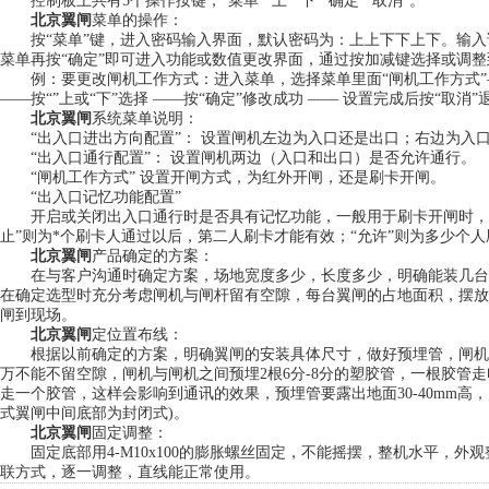
控制板上共有5个操作按键，“菜单”“上”“下”“确定”“取消”。
北京翼闸
菜单的操作：
按“菜单”键，进入密码输入界面，默认密码为：上上下下上下。输入该6
菜单再按“确定”即可进入功能或数值更改界面，通过按加减键选择或调
例：要更改闸机工作方式：进入菜单，选择菜单里面“闸机工作方式”——
——按“”上或“下”选择 ——按“确定”修改成功 —— 设置完成后按“取
北京翼闸
系统菜单说明：
“出入口进出方向配置”： 设置闸机左边为入口还是出口；右边为入
“出入口通行配置”： 设置闸机两边（入口和出口）是否允许通行。
“闸机工作方式” 设置开闸方式，为红外开闸，还是刷卡开闸。
“出入口记忆功能配置”
开启或关闭出入口通行时是否具有记忆功能，一般用于刷卡开闸时，在
止”则为*个刷卡人通过以后，第二人刷卡才能有效；“允许”则为多少个
北京翼闸
产品确定的方案：
在与客户沟通时确定方案，场地宽度多少，长度多少，明确能装几台机，翼闸外形尺寸
在确定选型时充分考虑闸机与闸杆留有空隙，每台翼闸的占地面积，摆放
闸到现场。
北京翼闸
定位置布线：
根据以前确定的方案，明确翼闸的安装具体尺寸，做好预埋管，闸机与闸
万不能不留空隙，闸机与闸机之间预埋2根6分-8分的塑胶管，一根胶管走
走一个胶管，这样会影响到通讯的效果，预埋管要露出地面30-40mm
式翼闸中间底部为封闭式)。
北京翼闸
固定调整：
固定底部用4-M10x100的膨胀螺丝固定，不能摇摆，整机水平，外
联方式，逐一调整，直线能正常使用。