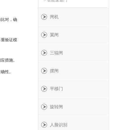
> 智能速通门
闸机
与比对，确
翼闸
多重验证模
三辊闸
相应措施。
摆闸
准确性。
平移门
旋转闸
人脸识别