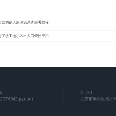
布线调试人脸测温系统部署教程
写字楼工地小区出入口管控应用
箱
地址
420760@qq.com
北京市丰台区西三