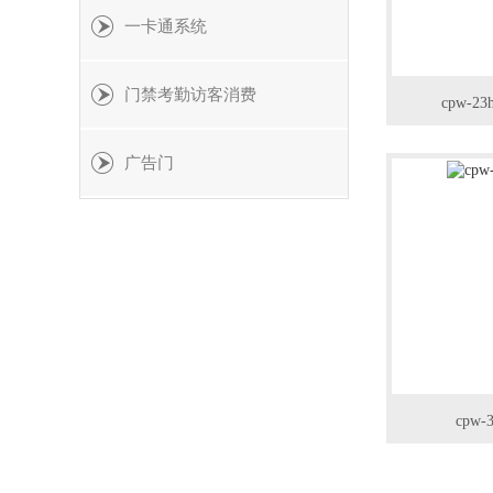
一卡通系统
门禁考勤访客消费
cpw-
广告门
cpw