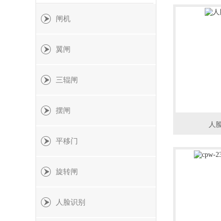
闸机
翼闸
三辊闸
摆闸
人
平移门
旋转闸
人脸识别