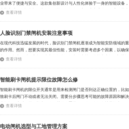
业带来了便捷与安全。这款集创新设计与人性化体验于一身的智能设备，
考勤方式，如打卡机、指纹识别等，虽然在一定程度上满足了企业的基本
查看详情
智能禁闸机，则通过采用先进的生物识别技术、物联网技术和云计算技术，
人脸识别门禁闸机安装注意事项
在现代科技迅猛发展的时代，脸识别门禁闸机逐渐成为智能安防领域的重
的作用。然而，想要实现其最佳性能，安装时需要考虑多个因素，以确保
和使用频率。对于高频次出入的场所，如办公大楼、学校和商场，门禁闸
查看详情
的区域进行安装，因为这些因素可能会影响识别效果。此外，门禁闸机的高
智能刷卡闸机提示限位故障怎么修
智能刷卡闸机的限位开关通常是用来检测闸门是否到达正确位置的，比如
致刷卡后闸门不动或者无法关闭。需要分步骤思考可能的故障原因和解决
者损坏。这时候需要检查限位开关的位置是否正确，有没有被异物卡住，
查看详情
部分的问题。通道闸机在运行过程中可能会因为长期使用导致部件磨损，或
电动闸机选型与工地管理方案