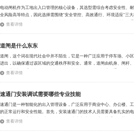
电动闸机作为工地出入口管理的核心设备，其选型需综合考虑安全性、耐
全风险高等特点，因此选择需围绕"安全管控、高效通行、环境适应"三
方面进行具体分析。一、主流闸机类型对比分析三辊闸传统机械结构，通行
查看详情
通行效率低(平均6-8秒/人)无自动复位功能适用场景：临时工地短期使用，
道闸是什么东东
道闸，这个词在现代社会中并不陌生，它是一种广泛应用于停车场、小区
进出，以确保通过该区域的交通秩序和安全。通常，道闸由机身、闸杆、
级，从最初的手动杆道闸，到如今的智能化道闸，不仅提升了通行效率，
查看详情
它的出现不仅方便了车主停车，也使得车位的管理变得更加高效。车主在进
速通门安装调试需要哪些专业技能
速通门是一种智能化的出入管理设备，广泛应用于商业中心、办公楼、工
的正常运行和安全性能。首先，安装速通门的技术人员需要具备扎实的电
器件的使用。这些知识对于设备的正确接线和功能调试至关重要。其次，
查看详情
设备的各个组成部分，如门体、驱动装置、传感器、控制系统等，并掌握其