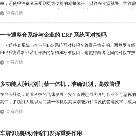
率，还使得消费者享受到更为便捷的就餐体验。以往在食堂就餐，往往需
很大的不便。而经过人脸识别系统的优化，消费者只需站在闸机前，轻松
查看详情
技所带来的便利。某医院食堂人脸识别闸机这一创新的智能设备，采用了先
一卡通整套系统与企业的 ERP 系统可对接吗
一卡通整套系统与企业的ERP系统可对接吗？答案是肯定的。西莫罗介
ERP系统通常都采用开放的架构和标准接口，这使得两者之间的对接在技术上
据的交互和共享。软件开发工具和技术的不断发展，为不同系统之间的集
查看详情
接方式，确保系统的稳定性和兼容性。业务需求层面化工企业通常需要将一
多功能人脸识别门禁一体机，准确识别，高效管理
在当今社会，随着科技的飞速发展，安全管理已成为各行各业不可忽视的
其中，多功能人脸识别门禁一体机以其识别能力和高效的管理效率，成为
之选这款集成了先进人脸识别技术、门禁控制、数据记录与分析等功能于
查看详情
智能化升级。其人脸识别技术基于深度学习算法，能够准确捕捉并识别面部
车牌识别联动伸缩门发挥重要作用