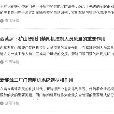
车牌识别联动伸缩门是一种新型的智能安防设备，融合了先进的车牌识别
的主要作用在于通过对车辆牌照的自动识别，实现车辆的智能化管理与便
统能够有效地提高出入管理的效率。当车辆驶近伸缩门时，系统会自动识
查看详情
备通行权限，伸缩门便会迅速打开，允许车辆安全、顺畅地进入或驶离，大
西莫罗：矿山智能门禁闸机控制人员流量的重要作用
西莫罗矿山智能门禁闸机控制人员流量的重要作用，在精准控制人员流量
进入另一波工作人员，完成两个班级的交接。智能门禁门禁的出现是矿山
先进技术和智能管理理念于一体的综合系统。从技术角度来看，它采用了
查看详情
如，通过人脸识别技术，大门可以瞬间将现场人员的面部特征与数据库中的
新能源工厂门禁闸机系统选型和作用
在当今迅速发展的科技时代，新能源产业愈发得到重视。伴随着企业规模
亟待解决的重要问题。而门禁闸机系统作为企业安全管理的重要组成部分
备智能化、自动化和高度可控的特点。在选型时，需要考虑闸机的类型，
查看详情
率等方面各有千秋。例如，三辊闸适合于高频次通行的场所，而翼闸则因其