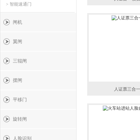
> 智能速通门
闸机
翼闸
三辊闸
摆闸
人证票三合
平移门
旋转闸
人脸识别