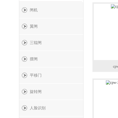
闸机
翼闸
三辊闸
摆闸
cp
平移门
旋转闸
人脸识别