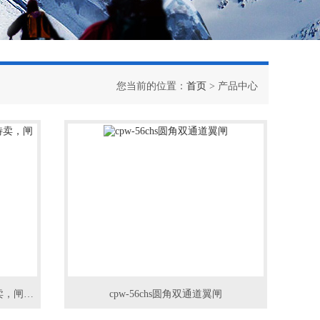
您当前的位置：
首页
> 产品中心
cpw-78bns北京西莫罗闸机抢购*特卖，闸机*
cpw-56chs圆角双通道翼闸