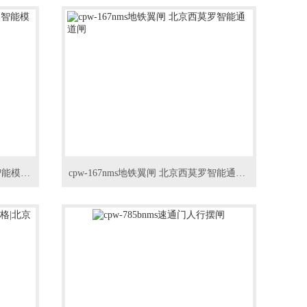
cpw-78nms场馆票务管理升级采用智能模式闸机
cpw-167nms地铁翼闸 北京西莫罗智能通道闸