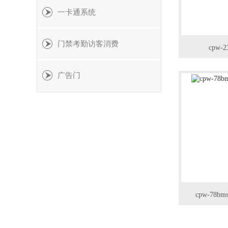
一卡通系统
门禁考勤访客消费
cpw
广告门
cpw-7