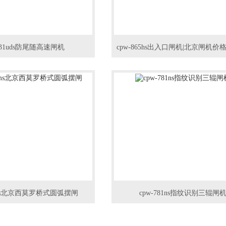
-231uds防尾随高速闸机
8bms北京西莫罗桥式圆弧摆闸
cpw-781ns指纹识别三辊闸