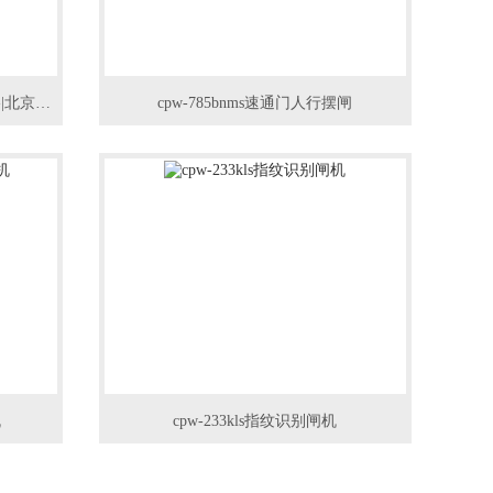
cpw-865hs出入口闸机|北京闸机价格|北京闸机
cpw-785bnms速通门人行摆闸
机
cpw-233kls指纹识别闸机