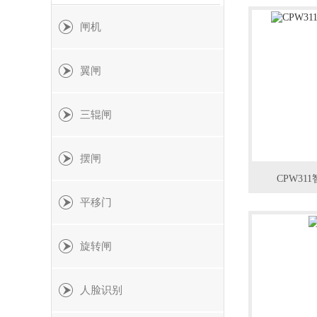
闸机
翼闸
三辊闸
摆闸
CPW3
平移门
旋转闸
人脸识别