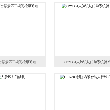
11智慧景区三辊闸检票通道
CPW331人脸识别门禁系统翼